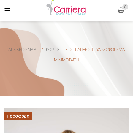
0
ΑΡΧΙΚΉ ΣΕΛΊΔΑ
/
ΚΟΡΙΤΣΙ
/
ΣΤΡΑΠΛΕΣ ΤΟΥΛΙΝΟ ΦΟΡΕΜΑ
MINIMO.BYCH
Προσφορά