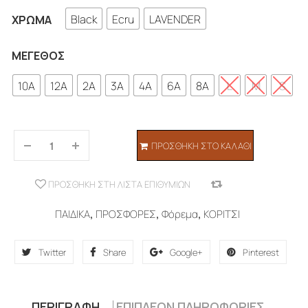
Black
Ecru
LAVENDER
ΧΡΏΜΑ
ΜΈΓΕΘΟΣ
10A
12A
2A
3A
4A
6A
8A
L
M
S
ΠΡΟΣΘΉΚΗ ΣΤΟ ΚΑΛΆΘΙ
ΠΡΟΣΘΉΚΗ ΣΤΗ ΛΊΣΤΑ ΕΠΙΘΥΜΙΏΝ
COMPARE
ΠΑΙΔΙΚΑ
,
ΠΡΟΣΦΟΡΕΣ
,
Φόρεμα
,
ΚΟΡΙΤΣΙ
Twitter
Share
Google+
Pinterest
ΠΕΡΙΓΡΑΦΉ
ΕΠΙΠΛΈΟΝ ΠΛΗΡΟΦΟΡΊΕΣ