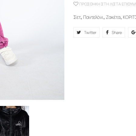
ΠΡΟΣΘΉΚΗ ΣΤΗ ΛΊΣΤΑ ΕΠΙΘΥΜ
Σετ
,
Παντελόνι
,
Ζακέτα
,
ΚΟΡΙΤ
Twitter
Share