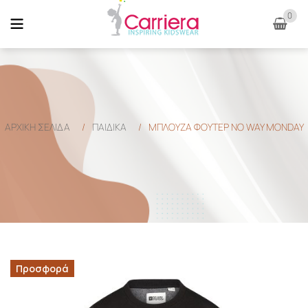
0
ΑΡΧΙΚΉ ΣΕΛΊΔΑ
/
ΠΑΙΔΙΚΑ
/
ΜΠΛΟΥΖΑ ΦΟΥΤΕΡ NO WAY MONDAY
Προσφορά