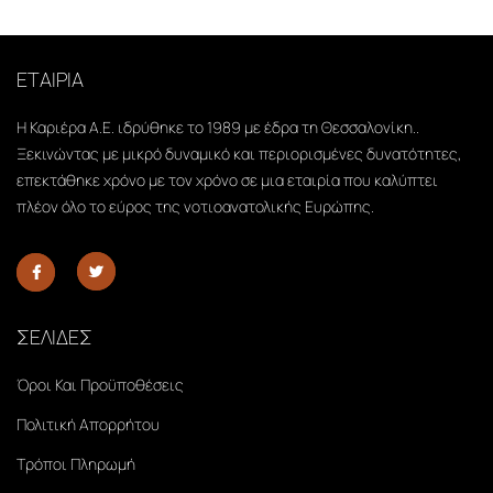
ΕΤΑΙΡΙΑ
Η Καριέρα Α.Ε. ιδρύθηκε το 1989 με έδρα τη Θεσσαλονίκη..
Ξεκινώντας με μικρό δυναμικό και περιορισμένες δυνατότητες,
επεκτάθηκε χρόνο με τον χρόνο σε μια εταιρία που καλύπτει
πλέον όλο το εύρος της νοτιοανατολικής Ευρώπης.
ΣΕΛΙΔΕΣ
Όροι Και Προϋποθέσεις
Πολιτική Απορρήτου
Τρόποι Πληρωμή