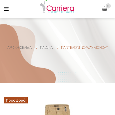
0
ΑΡΧΙΚΉ ΣΕΛΊΔΑ
/
ΠΑΙΔΙΚΑ
/
ΠΑΝΤΕΛΟΝΙ NO WAY MONDAY
Προσφορά