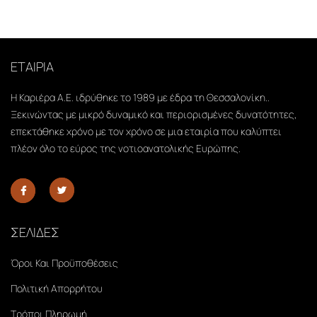
ΕΤΑΙΡΙΑ
Η Καριέρα Α.Ε. ιδρύθηκε το 1989 με έδρα τη Θεσσαλονίκη..
Ξεκινώντας με μικρό δυναμικό και περιορισμένες δυνατότητες,
επεκτάθηκε χρόνο με τον χρόνο σε μια εταιρία που καλύπτει
πλέον όλο το εύρος της νοτιοανατολικής Ευρώπης.
ΣΕΛΙΔΕΣ
Όροι Και Προϋποθέσεις
Πολιτική Απορρήτου
Τρόποι Πληρωμή