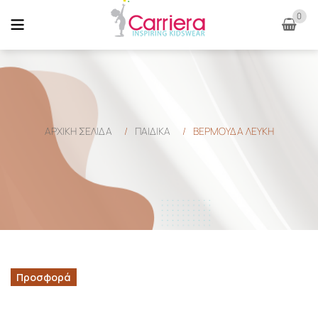
0
ΑΡΧΙΚΉ ΣΕΛΊΔΑ
/
ΠΑΙΔΙΚΑ
/
ΒΕΡΜΟΥΔΑ ΛΕΥΚΗ
Προσφορά