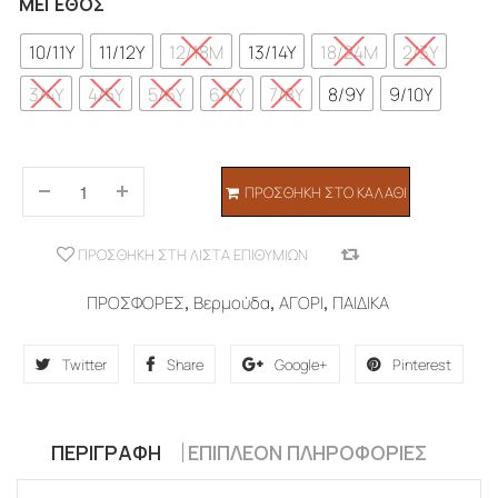
ΜΈΓΕΘΟΣ
10/11Y
11/12Y
12/18M
13/14Y
18/24M
2/3Y
3/4Y
4/5Y
5/6Y
6/7Y
7/8Y
8/9Y
9/10Y
ΠΡΟΣΘΉΚΗ ΣΤΟ ΚΑΛΆΘΙ
ΠΡΟΣΘΉΚΗ ΣΤΗ ΛΊΣΤΑ ΕΠΙΘΥΜΙΏΝ
COMPARE
ΠΡΟΣΦΟΡΕΣ
,
Βερμούδα
,
ΑΓΟΡΙ
,
ΠΑΙΔΙΚΑ
Twitter
Share
Google+
Pinterest
ΠΕΡΙΓΡΑΦΉ
ΕΠΙΠΛΈΟΝ ΠΛΗΡΟΦΟΡΊΕΣ