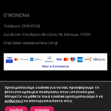
ΕΠΙΚΟΙΝΩΝΙΑ
Τηλέφωνο:
2310637028
Διεύθυνση:
Ελευθερίου Βενιζέλου 58, Καλοχώρι, 57009
Email Sales:
sales@carriera.com.gr
Χρησιμοποιούμε cookies για να σας προσφέρουμε τη
Copyright
2026
©Carriera. All rights reserved.
βέλτιστη εμπειρία πλοήγησης στον ιστότοπό μας.
Μπορείτε να μάθετε ποια cookies χρησιμοποιούμε ή να
Κατασκευή eshop Θεσσαλονίκη
SmartWebDesign
ρυθμίσεις
τα απενεργοποιήσετε στις
.
Home
Shop
Λίστα
Σύνδεση
Αποδοχή
Απόρριψη