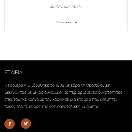
ΒΕΡΜΟΥΔΑ ΛΕΥΚΗ
Read more
ΕΤΑΙΡΙΑ
Η Καριέρα Α.Ε. ιδρύθηκε το 1989 με έδρα τη Θεσσαλονίκη..
Ξεκινώντας με μικρό δυναμικό και περιορισμένες δυνατότητες,
επεκτάθηκε χρόνο με τον χρόνο σε μια εταιρία που καλύπτει
πλέον όλο το εύρος της νοτιοανατολικής Ευρώπης.