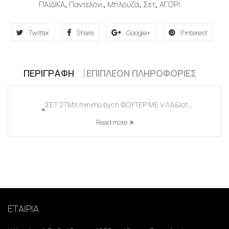
ΠΑΙΔΙΚΑ
,
Παντελόνι
,
Μπλούζα
,
Σετ
,
ΑΓΟΡΙ
Twitter
Share
Google+
Pinterest
ΠΕΡΙΓΡΑΦΉ
ΕΠΙΠΛΈΟΝ ΠΛΗΡΟΦΟΡΊΕΣ
ΣΕΤ 2ΤΜΧ minimo.bych ΦΟΥΤΕΡ ΜΕ V ΛΑ&Iot...
Read more
ΕΤΑΙΡΙΑ