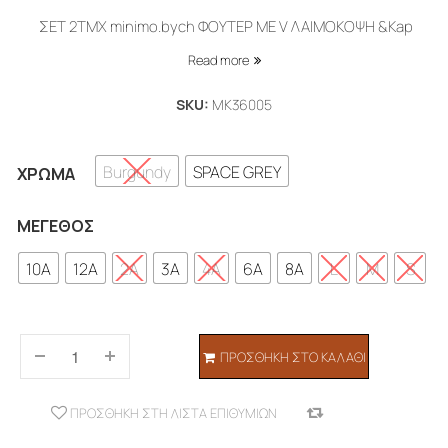
was:
τιμή
ΣΕΤ 2ΤΜΧ minimo.bych ΦΟΥΤΕΡ ΜΕ V ΛΑΙΜΟΚΟΨΗ &Kap
65,00€.
είναι:
Read more
45,50€.
SKU:
MK36005
Burgundy
SPACE GREY
ΧΡΏΜΑ
ΜΈΓΕΘΟΣ
10A
12A
2A
3A
4A
6A
8A
L
M
S
ΠΡΟΣΘΉΚΗ ΣΤΟ ΚΑΛΆΘΙ
ΠΡΟΣΘΉΚΗ ΣΤΗ ΛΊΣΤΑ ΕΠΙΘΥΜΙΏΝ
COMPARE