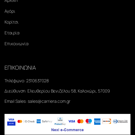
Αρχική
Αγόρι
Κορίτσι
Εταιρία
Επικοινωνία
ΕΠΙΚΟΙΝΩΝΙΑ
Τηλέφωνο:
2310637028
Διεύθυνση:
Ελευθερίου Βενιζέλου 58, Καλοχώρι, 57009
Email Sales:
sales@carriera.com.gr