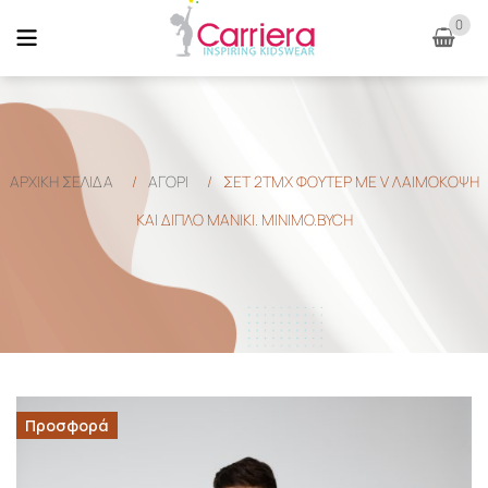
0
ΑΡΧΙΚΉ ΣΕΛΊΔΑ
/
ΑΓΟΡΙ
/
ΣΕΤ 2ΤΜΧ ΦΟΥΤΕΡ ΜΕ V ΛΑΙΜΟΚΟΨΗ
ΚΑΙ ΔΙΠΛΟ ΜΑΝΙΚΙ. MINIMO.BYCH
Προσφορά