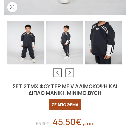
ΣΕΤ 2ΤΜΧ ΦΟΥΤΕΡ ΜΕ V ΛΑΙΜΟΚΟΨΗ ΚΑΙ
ΔΙΠΛΟ ΜΑΝΙΚΙ. MINIMO.BYCH
ΣΕ ΑΠΟΘΕΜΑ
45,50
€
Original
Η
65,00
€
με Φ.Π.Α.
price
τρέχουσα