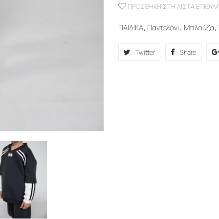
ΠΡΟΣΘΉΚΗ ΣΤΗ ΛΊΣΤΑ ΕΠΙΘΥΜ
ΠΑΙΔΙΚΑ
,
Παντελόνι
,
Μπλούζα
,
Twitter
Share