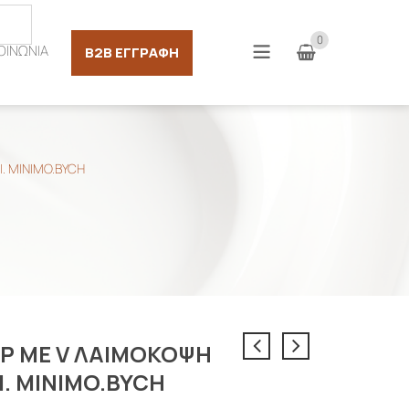
Σύνδεση
0
ΟΙΝΩΝΙΑ
B2B ΕΓΓΡΑΦΉ
. MINIMO.BYCH
Ρ ΜΕ V ΛΑΙΜΟΚΟΨΗ
Ι. MINIMO.BYCH