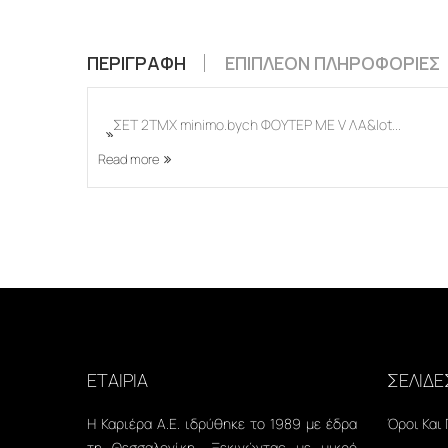
ΠΕΡΙΓΡΑΦΉ
ΕΠΙΠΛΈΟΝ ΠΛΗΡΟΦΟΡΊΕΣ
ΣΕΤ 2ΤΜΧ minimo.bych ΦΟΥΤΕΡ ΜΕ V ΛΑ&Iot...
Read more
ΕΤΑΙΡΙΑ
ΣΕΛΙΔΕ
Η Καριέρα Α.Ε. ιδρύθηκε το 1989 με έδρα
Όροι Και
τη Θεσσαλονίκη.. Ξεκινώντας με μικρό