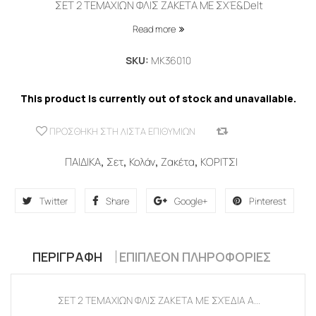
ΣΕΤ 2 ΤΕΜΑΧΙΩΝ ΦΛΙΣ ΖΑΚΕΤΑ ΜΕ ΣΧΈ&Delt
Read more
SKU:
MK36010
This product is currently out of stock and unavailable.
ΠΡΟΣΘΉΚΗ ΣΤΗ ΛΊΣΤΑ ΕΠΙΘΥΜΙΏΝ
COMPARE
ΠΑΙΔΙΚΑ
,
Σετ
,
Κολάν
,
Ζακέτα
,
ΚΟΡΙΤΣΙ
Twitter
Share
Google+
Pinterest
ΠΕΡΙΓΡΑΦΉ
ΕΠΙΠΛΈΟΝ ΠΛΗΡΟΦΟΡΊΕΣ
ΣΕΤ 2 ΤΕΜΑΧΙΩΝ ΦΛΙΣ ΖΑΚΕΤΑ ΜΕ ΣΧΈΔΙΑ Α...