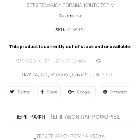
ΣΕΤ 2 ΤΕΜΑΧΙΩΝ ΠΟΠΛΙΝΑ: ΚΟΝΤΟ ΤΟΠ Μ
Read more
SKU:
ML36032
This product is currently out of stock and unavailable.
ΠΡΟΣΘΉΚΗ ΣΤΗ ΛΊΣΤΑ ΕΠΙΘΥΜΙΏΝ
COMPARE
ΠΑΙΔΙΚΑ
,
Σετ
,
Μπλούζα
,
Παντελόνι
,
ΚΟΡΙΤΣΙ
Twitter
Share
Google+
Pinterest
ΠΕΡΙΓΡΑΦΉ
ΕΠΙΠΛΈΟΝ ΠΛΗΡΟΦΟΡΊΕΣ
ΣΕΤ 2 ΤΕΜΑΧΙΩΝ ΠΟΠΛΙΝΑ: Κ&Omic...