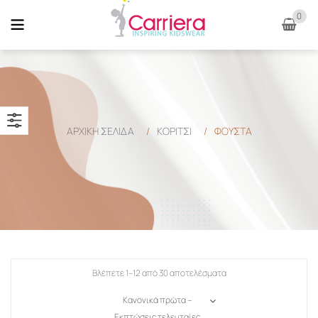
0
ΑΡΧΙΚΉ ΣΕΛΊΔΑ
/
ΚΟΡΙΤΣΙ
/
ΦΟΎΣΤΑ
Βλέπετε 1–12 από 30 αποτελέσματα
Κανονικά πρώτα –
Εκπτώσεις τελευταίες